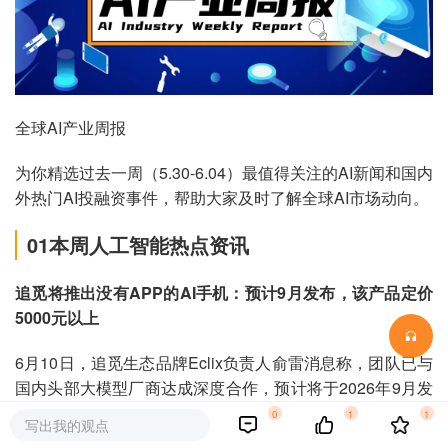
全球AI产业周报
为你精选过去一周（5.30-6.04）最值得关注的AI新闻和国内
外热门AI投融资事件，帮助大家及时了解全球AI市场动向。
01本周人工智能热点资讯
追觅将推出没有APP的AI手机：预计9月发布，该产品定价
5000元以上
6月10日，追觅生态品牌Eclix负责人俞雷消息称，团队已与
国内头部大模型厂商达成深度合作，预计将于2026年9月发
布第一代AI手机，双十一前上市。该产品主打高端，定价
0
1
1
写出我的观点
5000元以上，目前核心团队研发已接近完成，即将进入整