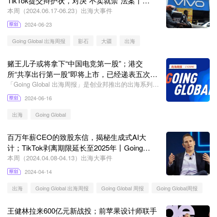
TikTok提交辩护状，对决“不卖就禁”法案丨
Going Global
本周（2024.06.17-06.23）出海大事件
2024-06-23
Going Global 出海周报
影石
大疆
出海
赌王儿子或将拿下“中国电竞第一股”；港交
所“共享出行第一股”即将上市，已经递表五次丨
Going Global
「Going Global 出海周报」是创业邦推出的出海系列栏
目，旨在为出海领域的创业者和投资人精选出海大事
2024-06-16
件、海外大公司、投融资消息，本篇为栏目第241篇报
道。
出海
Going Global
百万年薪CEO的致股东信，揭秘生成式AI大
计；TikTok剥离期限延长至2025年丨Going
Global
本周（2024.04.08-04.13）出海大事件
2024-04-14
出海
Going Global 出海周报
Going Global 周报
Going Global周报
王健林拉来600亿元新战投；前苹果设计师联手