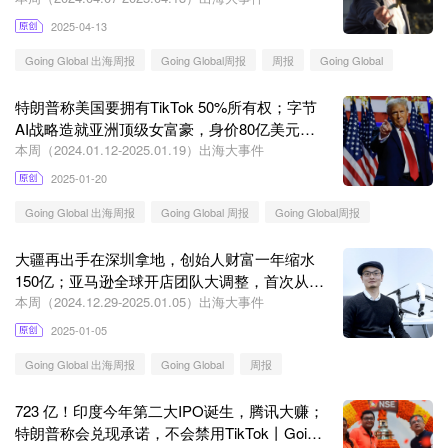
2025-04-13
Going Global 出海周报
Going Global周报
周报
Going Global
特朗普称美国要拥有TikTok 50%所有权；字节
AI战略造就亚洲顶级女富豪，身价80亿美元丨
Going Global
本周（2024.01.12-2025.01.19）出海大事件
2025-01-20
Going Global 出海周报
Going Global 周报
Going Global周报
大疆再出手在深圳拿地，创始人财富一年缩水
150亿；亚马逊全球开店团队大调整，首次从
AWS调任负责人丨Going Global
本周（2024.12.29-2025.01.05）出海大事件
2025-01-05
Going Global 出海周报
Going Global
周报
723 亿！印度今年第二大IPO诞生，腾讯大赚；
特朗普称会兑现承诺，不会禁用TikTok丨Going