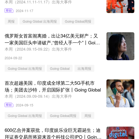
Global
本周（2024.11.11-11.17）出海大事件
2024-11-17
周报
Going Global 出海周报
Going Global周报
俄罗斯女首富闹离婚，出让34亿美元财产；又
一家美国巨头申请破产,“曾经人手一个”丨Going
Global
本周（2024.09.15-09.22）出海大事件
2024-09-22
Going Global 出海周报
Going Global
出海周报
首次超越美国，印度成全球第二大5G手机市
场；美团去沙特，开启国际扩张丨Going Global
本周（2024.09.09-09.14）出海大事件
2024-09-15
Going Global 出海周报
Going Global周报
周报
600亿合并案获批，印度娱乐业巨无霸诞生；迪
拜证券交易所将迎来首个科技公司IPO丨Going