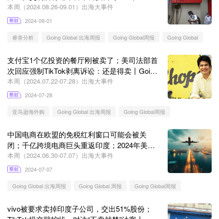
Global
本周（2024.08.26-09.01）出海大事件
2024-09-01
睿兽分析
Going Global 出海周报
Going Global周报
Going Global
支付宝1个亿投资的餐厅刚被卖了；美司法部首
次回应强制TikTok剥离诉讼：还是得卖丨Going
Global
本周（2024.07.22-07.28）出海大事件
2024-07-28
亚马逊海外购
Going Global 出海周报
Going Global周报
中国电商在欧盟的免税红利窗口可能会被关
闭；千亿跨境电商巨头重返印度；2024年美国
电商平台TOP5出炉丨Going Global
本周（2024.06.30-07.07）出海大事件
2024-07-07
Going Global 出海周报
Going Global 周报
Going Global周报
vivo被要求卖掉印度子公司，交出51%股份；