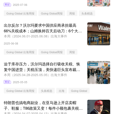
2025-07-06
Going Global 出海周报
Going Global周报
周报
头条精选
出尔反尔？沃尔玛要求中国供应商承担最高
66%关税成本；山姆换帅百天后动刀：6个大区
变7个丨Going Global
本周（2024.06.01-2025.06.08）出海大事件
2025-06-08
Going Global 出海周报
Going Global周报
周报
迫于库存压力，沃尔玛选择自行吸收关税、恢
复中国进货；关税压顶，美快递巨头宣布裁员
上万人丨Going Global
本周（2025.04.28-2025.05.05）出海大事件
2025-05-05
Going Global 出海周报
头条精选
出海
Going Global
特朗普也搞电商副业，在亚马逊上开店卖帽
子、鞋服；T86政策又变！每件小额包裹关税最
高至150美元丨Going Global
本周（2024.04.07-2025.04.13）出海大事件