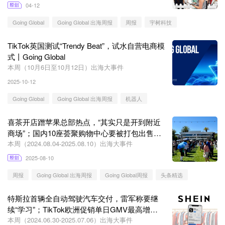
04-12
Going Global
Going Global 出海周报
周报
宇树科技
TikTok英国测试“Trendy Beat”，试水自营电商模
式丨Going Global
本周（10月6日至10月12日）出海大事件
2025-10-12
Going Global
Going Global 出海周报
机器人
喜茶开店蹭苹果总部热点，“其实只是开到附近
商场”；国内10座荟聚购物中心要被打包出售丨
Going Global
本周（2024.08.04-2025.08.10）出海大事件
2025-08-10
周报
Going Global 出海周报
Going Global周报
头条精选
特斯拉首辆全自动驾驶汽车交付，雷军称要继
续“学习”；TikTok欧洲促销单日GMV最高增长
200%丨Going Global
本周（2024.06.30-2025.07.06）出海大事件