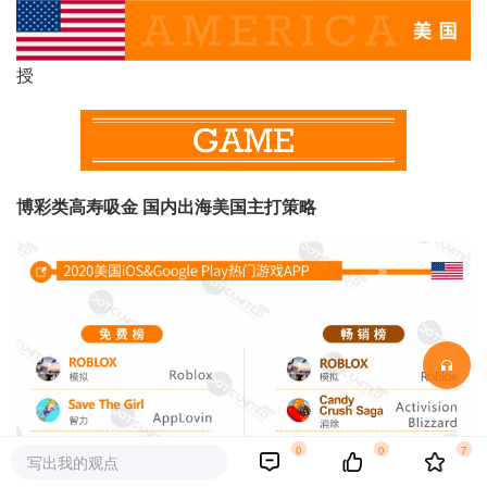
授
博彩类高寿吸金 国内出海美国主打策略
0
0
7
写出我的观点