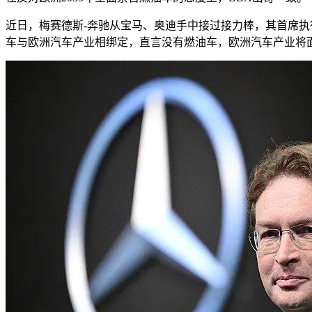
近日，梅赛德斯-奔驰从宝马、奥迪手中接过接力棒，其首席
车与欧洲汽车产业相绑定，直言没有燃油车，欧洲汽车产业将面