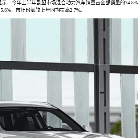
示，今年上半年欧盟市场混合动力汽车销量占全部销量的34.8%
5.6%，市场份额较上年同期提高2.7%。