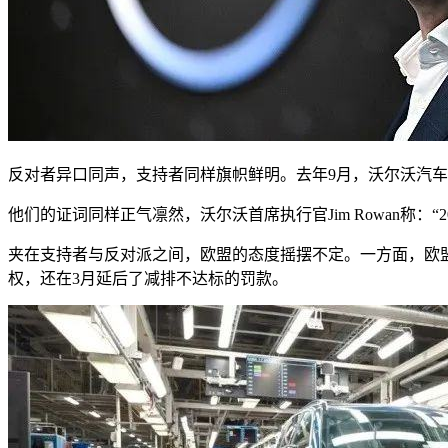
反对者异口同声，支持者同样旗帜鲜明。去年9月，沃尔沃汽车
他们的证词同样正气凛然，沃尔沃首席执行官Jim Rowan称：
夹在支持者与反对派之间，欧盟的态度摇摆不定。一方面，欧
权，还在3月延后了减排不达标的罚款。