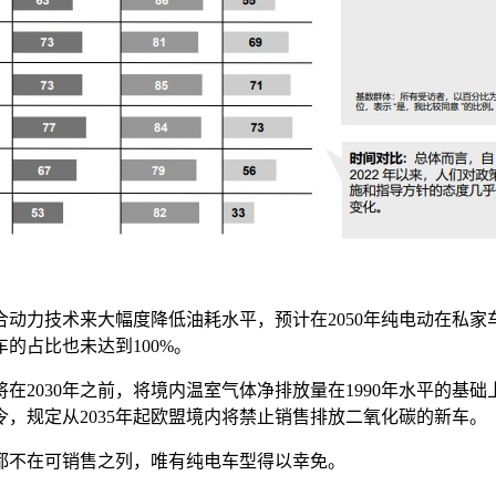
动力技术来大幅度降低油耗水平，预计在2050年纯电动在私家
的占比也未达到100%。
2030年之前，将境内温室气体净排放量在1990年水平的基础上
令，规定从2035年起欧盟境内将禁止销售排放二氧化碳的新车。
都不在可销售之列，唯有纯电车型得以幸免。