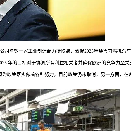
公司与数十家工业制造商力挺欧盟，敦促2023年禁售内燃机汽
“2035 年的目标对于协调所有利益相关者并确保欧洲的竞争力至关
盟为政策落实做着各种努力，目前政策仍未取消；另一方面，在