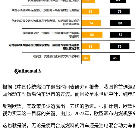
根据《中国传统燃油车退出时间表研究》报告，我国将首选混合
励混动车型做燃油车退市的过渡。而且及至本世纪中叶，纯电车
反观欧盟，其政策多少透露出一刀切的激进。根据计划，欧盟将在
视为实现这一目标的关键。由此，2023年，欧盟颁布内燃机禁
这也就是说，无论是使用合成燃料的汽车还是油电混合动力车