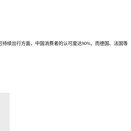
可持续出行方面，中国消费者的认可度达90%，而德国、法国等