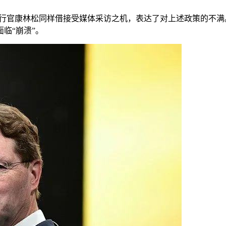
执行官康林松同样借接受媒体采访之机，表达了对上述政策的不
临“崩溃”。