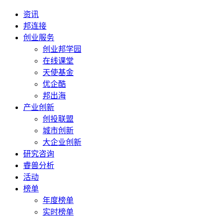
资讯
邦连接
创业服务
创业邦学园
在线课堂
天使基金
优企酷
邦出海
产业创新
创投联盟
城市创新
大企业创新
研究咨询
睿兽分析
活动
榜单
年度榜单
实时榜单