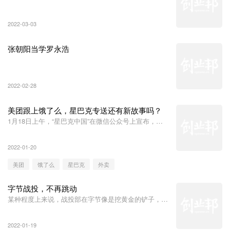
2022-03-03
张朝阳当学罗永浩
2022-02-28
美团跟上饿了么，星巴克专送还有新故事吗？
1月18日上午，“星巴克中国”在微信公众号上宣布，星
巴克今日起在美团上线“1971客厅”的专属空间服务、“专
星送”功能。据了解，顾客可通过美团旗下美团App和大
2022-01-20
众点评App获取星巴克服务。 一众功能中，备受关注的
是星巴克此前联合饿了么推出的“专星送”服务，在运作
美团
饿了么
星巴克
外卖
三年后开始在美团上线。
字节战投，不再跳动
某种程度上来说，战投部在字节像是挖黄金的铲子，是
必不可少的工具，张一鸣用它补足短板，发现人才，扩
充版图，如此重要的部门突然被“打散”，冰山下的意
2022-01-19
图，似乎蕴含着某种对未来趋势的预判。