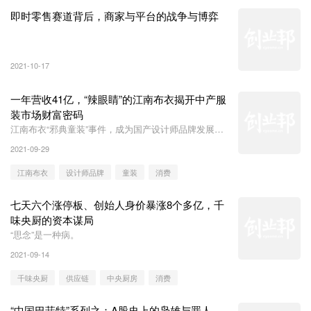
即时零售赛道背后，商家与平台的战争与博弈
2021-10-17
一年营收41亿，“辣眼睛”的江南布衣揭开中产服
装市场财富密码
江南布衣“邪典童装”事件，成为国产设计师品牌发展的
分水岭。
2021-09-29
江南布衣
设计师品牌
童装
消费
七天六个涨停板、创始人身价暴涨8个多亿，千
味央厨的资本谋局
“思念”是一种病。
2021-09-14
千味央厨
供应链
中央厨房
消费
“中国巴菲特”系列之：A股史上的枭雄与罪人