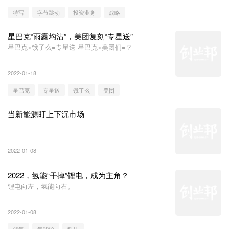
特写
字节跳动
投资业务
战略
星巴克“雨露均沾”，美团复刻“专星送”
星巴克×饿了么=专星送 星巴克×美团们=？
2022-01-18
星巴克
专星送
饿了么
美团
当新能源盯上下沉市场
2022-01-08
2022，氢能“干掉”锂电，成为主角？
锂电向左，氢能向右。
2022-01-08
储氢
氢能源
科技