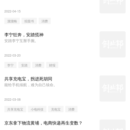
2022-04-15
溜溜梅
招股书
消费
李宁狂奔，安踏慌神
安踏李宁互掰手腕。
2022-03-20
李宁
安踏
消费
财报
共享充电宝，拐进死胡同
能给手机续航，难为自己续命。
2022-03-08
共享充电宝
小电科技
充电宝
消费
京东拿下物流黄埔，电商快递再生变数？