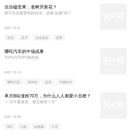
洽洽磕坚果，老树开新花？
抓不住流量密码的洽洽，还能“起舞”吗？
2021-12-21
洽洽
瓜子
洽洽食品
坚果
哪吒汽车的中场战事
TOP4与TOP3差的多。
2021-12-14
哪吒汽车
周鸿祎
造车
宁德时代
单月B站涨粉70万，为什么人人都爱小丑梗？
“一天不看难受，看完难受一天”
2021-12-08
B站
文娱
短视频
小丑