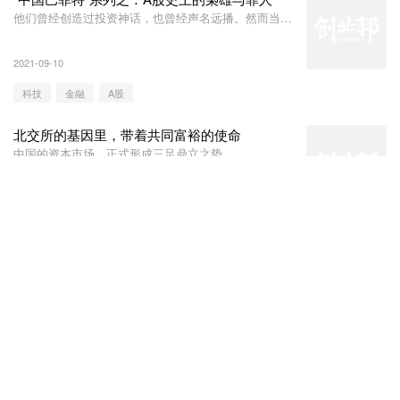
他们曾经创造过投资神话，也曾经声名远播。然而当烟
花燃尽之后，要么身败名裂，要么逃之夭夭，要么背上
了唾骂和罪名。他们曾经是那样辉煌，却又免不了最终
2021-09-10
湮灭。
科技
金融
A股
北交所的基因里，带着共同富裕的使命
中国的资本市场，正式形成三足鼎立之势。
2021-09-03
科技
金融
北交所
“中国巴菲特”系列之：杨百万，上海滩的草莽英
雄
他从倒卖国库券起家，后来转战股市，历经几轮牛熊而
不倒；他懂得进退、克制贪婪，笑到了最后。
2021-09-01
科技
杨百万
人物