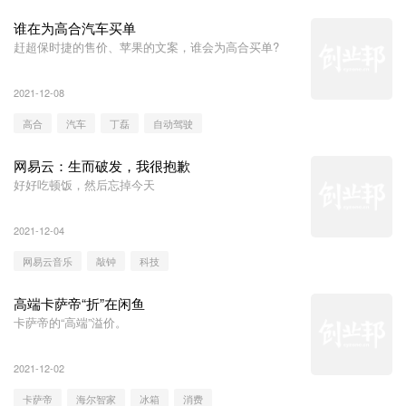
谁在为高合汽车买单
赶超保时捷的售价、苹果的文案，谁会为高合买单?
2021-12-08
高合
汽车
丁磊
自动驾驶
网易云：生而破发，我很抱歉
好好吃顿饭，然后忘掉今天
2021-12-04
网易云音乐
敲钟
科技
高端卡萨帝“折”在闲鱼
卡萨帝的“高端”溢价。
2021-12-02
卡萨帝
海尔智家
冰箱
消费