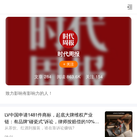
时代周报
文章 284
阅读 863.6K
关注 154
致力影响有影响力的人！
LV中国申请1481件商标，起底大牌维权产业
链：有品牌“碰瓷式”诉讼，律师按赔偿的10%抽
成，千元可买律师函
从茶饮、红酒到服装，谁在靠诉讼赚钱?
08-01