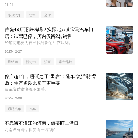
01-04
小米汽车
雷军
交付
传统4S店还赚钱吗？实探北京某宝马汽车门
店：试驾已停，店内仅留2名销售
经销商也要为自己找到新的生存法则。
2025-12-27
经销商
新势力
骏宝
豪华品牌
停产超1年，哪吒急于“重启”！造车“复活潮”背
后：生产资质比卖车更重要
造车资质这张牌不能丢。
2025-12-08
哪吒汽车
汽车
不靠海不沿江的河南，偏要盯上港口
河南没有海，但要闯一片“海”