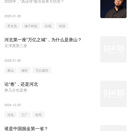
2025年，“真还传”能否迎来大结局？
2025-01-29
罗永浩
锤子科技
红线
科技
河北第一座“万亿之城”，为什么是唐山？
京津冀第三座
2025-01-28
唐山
城市
万亿城市
论“卷”，还是河北
挣几分也是挣
2024-12-25
河北
工厂
特写
谁是中国掘金第一省？