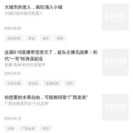
大城市的老人，疯狂涌入小城
小城们如何接住机遇？
2024-06-02
异地养老
养老
城市
康养
这届6·18直播带货变天了，超头主播无战事：初
代“一哥”转身谋副业
直播“造神”时代行至尾声
2024-05-31
头部主播
李佳琦
直播电商
特写
你想要的水果自由，可能都得靠“广西老表”
广西水果逃不过“十元定律”
2024-05-19
水果
广西水果
特写