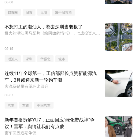
06-08
都市圈
城市
昆明
滇中城市群
不想打工的潮汕人，都去深圳当老板了
爆火的潮汕黑马影片《给阿嬷的情书》，七成投资来自
深圳。
05-15
潮汕人
深圳
华强北
城市
连续11年全球第一，工信部部长点赞新能源汽
车，3月或迎来新一轮购车潮
客流及销量有望环比回升
03-07
汽车
车市
中国汽车
新年首播拆解YU7，正面回应“绿化带战神”争
议！雷军：舆情让我们有点蒙
雷军回应近期争议