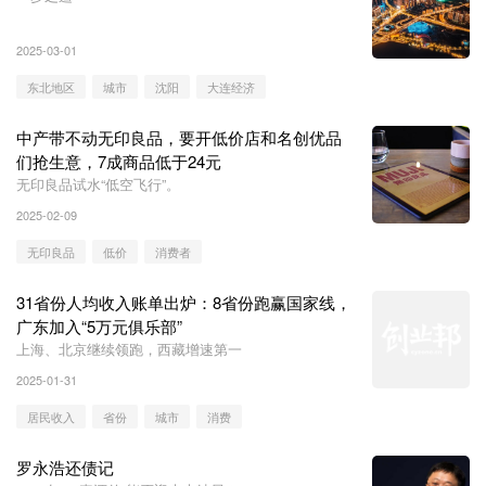
2025-03-01
东北地区
城市
沈阳
大连经济
中产带不动无印良品，要开低价店和名创优品
们抢生意，7成商品低于24元
无印良品试水“低空飞行”。
2025-02-09
无印良品
低价
消费者
31省份人均收入账单出炉：8省份跑赢国家线，
广东加入“5万元俱乐部”
上海、北京继续领跑，西藏增速第一
2025-01-31
居民收入
省份
城市
消费
罗永浩还债记