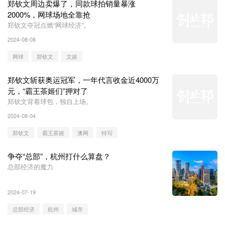
郑钦文周边卖爆了，同款球拍销量暴涨
2000%，网球场地全靠抢
郑钦文夺冠点燃“网球经济”。
2024-08-08
网球
郑钦文
文娱
郑钦文斩获奥运冠军，一年代言收金近4000万
元，“霸王茶姬们”押对了
郑钦文背着球包，独自上场。
2024-08-04
郑钦文
霸王茶姬
澳网
特写
争夺“总部”，杭州打什么算盘？
总部经济的魔力
2024-07-19
总部经济
杭州
城市