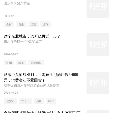
山东为何盛产黄金
2024-12-01
金矿
黄金
江西
城市
这个东北城市，离万亿再近一步？
东北在等待一个“双万”城市
2024-10-27
沈阳
城市
同比增长
酒旅巨头酣战双11，上海迪士尼酒店低至999
元，消费者却不爱囤货了
淡季促销清库存对旅游企业来说是刚需
2024-10-24
消费者
双十一
酒店
特写
金价飙涨打乱年轻人结婚计划，有人放弃买“三