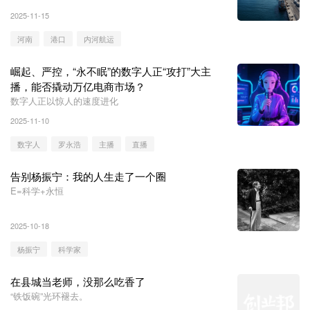
2025-11-15
河南
港口
内河航运
崛起、严控，“永不眠”的数字人正“攻打”大主
播，能否撬动万亿电商市场？
数字人正以惊人的速度进化
2025-11-10
数字人
罗永浩
主播
直播
告别杨振宁：我的人生走了一个圈
E=科学+永恒
2025-10-18
杨振宁
科学家
在县城当老师，没那么吃香了
“铁饭碗”光环褪去。