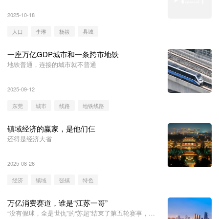
2025-10-18
人口
李琳
杨筱
县城
一座万亿GDP城市和一条跨市地铁
地铁普通，连接的城市就不普通
2025-09-12
东莞
城市
线路
地铁线路
镇域经济的赢家，是他们仨
还得是经济大省
2025-08-26
经济
镇域
强镇
特色
万亿消费赛道，谁是“江苏一哥”
“没有假球，全是世仇”的“苏超”结束了第五轮赛事，热