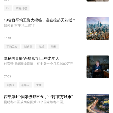
LV
商标维权
19省份平均工资大揭秘，谁在拉起天花板？
如何看待“平均工资”？
07-13
平均工资
制造业
城镇
增长
隐秘的直播“杀猪盘”盯上中老年人
付费请演员演绎剧情，有主播一个月卖3000万元
07-03
直播间
老年人
主播
西部第4个国家级都市圈，冲刺“双万城市”
昆明都市圈成为全国第21个国家级都市圈。