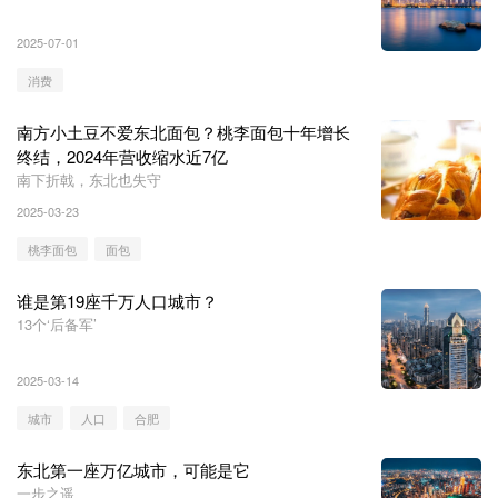
度不但没有减退，反而越来越受追捧。
2025-07-01
消费
南方小土豆不爱东北面包？桃李面包十年增长
终结，2024年营收缩水近7亿
南下折戟，东北也失守
2025-03-23
桃李面包
面包
谁是第19座千万人口城市？
13个‘后备军’
2025-03-14
城市
人口
合肥
东北第一座万亿城市，可能是它
一步之遥