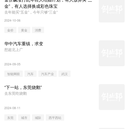
金”，有人选择换成彩色珠宝
去年能买“五金”，今年只够“三金”
2024-10-06
金价
黄金
消费
华中汽车重镇，求变
想超北上广
2024-09-05
智能网联
汽车
汽车产业
武汉
“下一站，东莞烧鹅”
去东莞吃烧鹅
2024-08-11
东莞
城市
城际
西平西站