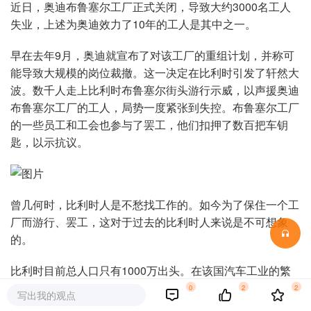
近日，奥迪布鲁塞尔工厂正式关闭，导致大约3000名工人
失业，上述为奥迪效力了10年的工人是其中之一。
早在去年9月，奥迪就宣布了对该工厂的重组计划，并称可
能导致大规模的岗位裁撤。这一决定在比利时引发了轩然大
波。数千人走上比利时布鲁塞尔街头游行示威，以声援奥迪
布鲁塞尔工厂的工人，局势一度紧张到失控。布鲁塞尔工厂
的一些员工和工会也参与了罢工，他们扣押了数百把车钥
匙，以示抗议。
曾几何时，比利时人是不愁找工作的。如今为了保住一个工
厂而游行、罢工，这对于过去的比利时人来说是不可想象
的。
比利时目前总人口只有1000万出头。在该国汽车工业的繁
荣期，汽车制造厂达200多家，约20%的人口从事汽车制造
0
2
2
写出我的观点
相关的工作。工人很抢手，工厂需要不断招聘新员工以满足