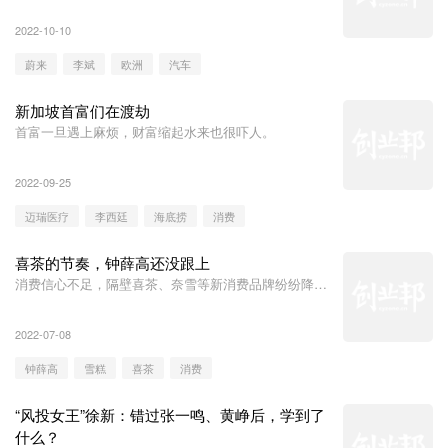
2022-10-10
蔚来
李斌
欧洲
汽车
新加坡首富们在渡劫
首富一旦遇上麻烦，财富缩起水来也很吓人。
2022-09-25
迈瑞医疗
李西廷
海底捞
消费
喜茶的节奏，钟薛高还没跟上
消费信心不足，隔壁喜茶、奈雪等新消费品牌纷纷降
价，钟薛高始终不愿意放下“高贵”的身段。高价又高调
的钟薛高，与消费者之间的碰撞几乎不可避免。
2022-07-08
钟薛高
雪糕
喜茶
消费
“风投女王”徐新：错过张一鸣、黄峥后，学到了
什么？