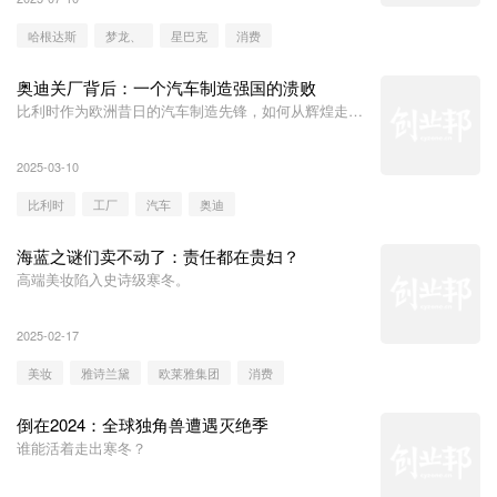
哈根达斯
梦龙、
星巴克
消费
奥迪关厂背后：一个汽车制造强国的溃败
比利时作为欧洲昔日的汽车制造先锋，如何从辉煌走向
没落？
2025-03-10
比利时
工厂
汽车
奥迪
海蓝之谜们卖不动了：责任都在贵妇？
高端美妆陷入史诗级寒冬。
2025-02-17
美妆
雅诗兰黛
欧莱雅集团
消费
倒在2024：全球独角兽遭遇灭绝季
谁能活着走出寒冬？