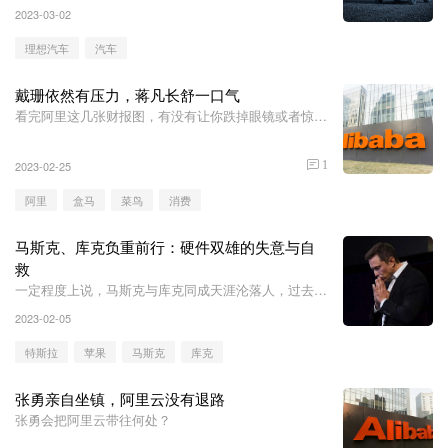
2023-03-02
理想汽车
汽车
戴珊依然有压力，蒋凡长舒一口气
看完阿里这几张财报图，有没有让你跌掉眼镜或者惊掉
下巴？
2023-02-25
1
阿里
盒马
菜鸟
消费
马斯克、库克负重前行：硬件双雄的失意与自
救
一定程度上说，马斯克与库克同成天涯沦落人，过去一
年有类似的遭遇，未来也面临诸多相似的挑战。
2023-02-05
特斯拉
苹果
马斯克
库克
张勇亲自坐镇，阿里云没有退路
张勇会把阿里云带往何处？