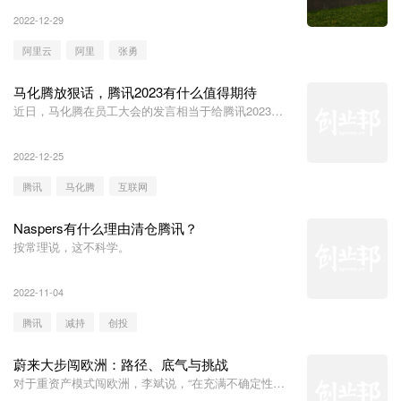
2022-12-29
阿里云
阿里
张勇
马化腾放狠话，腾讯2023有什么值得期待
近日，马化腾在员工大会的发言相当于给腾讯2023年
的发展定了调。如何理解他这场发言？
2022-12-25
腾讯
马化腾
互联网
Naspers有什么理由清仓腾讯？
按常理说，这不科学。
2022-11-04
腾讯
减持
创投
蔚来大步闯欧洲：路径、底气与挑战
对于重资产模式闯欧洲，李斌说，“在充满不确定性的
当下，蔚来选择了一条难走的路”。