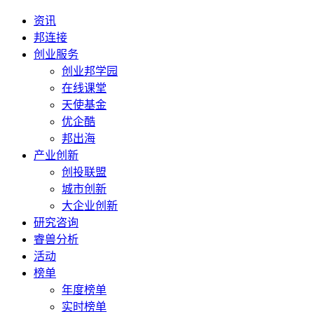
资讯
邦连接
创业服务
创业邦学园
在线课堂
天使基金
优企酷
邦出海
产业创新
创投联盟
城市创新
大企业创新
研究咨询
睿兽分析
活动
榜单
年度榜单
实时榜单