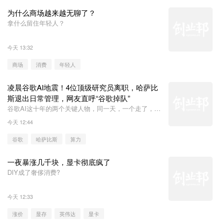
为什么商场越来越无聊了？
拿什么留住年轻人？
今天 13:32
商场
消费
年轻人
凌晨谷歌AI地震！4位顶级研究员离职，哈萨比
斯退出日常管理，网友直呼“谷歌掉队”
谷歌AI这十年的两个关键人物，同一天，一个走了，一
个退到了幕后。
今天 12:44
谷歌
哈萨比斯
算力
一夜暴涨几千块，显卡彻底疯了
DIY成了奢侈消费?
今天 12:33
涨价
显存
英伟达
显卡