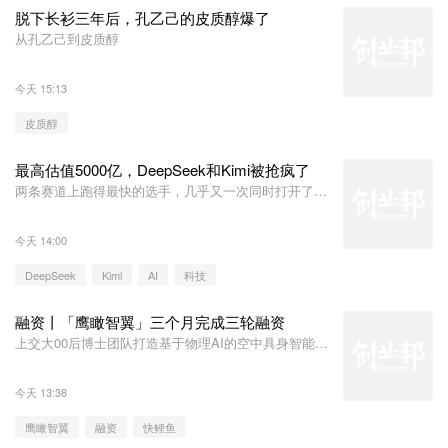
脱下长衫三年后，孔乙己的皮质醇爆了
从孔乙己到皮质醇
今天 15:13
皮质醇
最高估值5000亿，DeepSeek和Kimi被抢疯了
两条赛道上跑得最快的选手，几乎又一次同时打开了融
资闸门。梁文锋和杨植麟，也成为这个夏天最火热的两
个广东老乡。
今天 14:00
DeepSeek
Kimi
AI
科技
融资丨「鹰瞰智翼」三个月完成三轮融资
上交大00后博士团队打造基于物理AI的空中具身智能机
器人生态
今天 13:38
鹰瞰智翼
融资
快鲤鱼