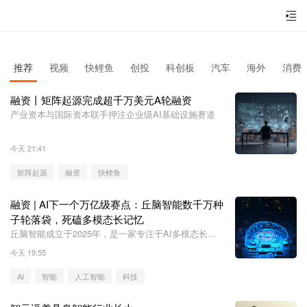
推荐
视频
快鲤鱼
创投
科创板
汽车
海外
消费
融资丨矩阵起源完成超千万美元A轮融资
产业资本与国际资本联手押注企业级AI基础设施赛道
今天 21:41
矩阵起源
融资
快鲤鱼
融资 | AI下一个万亿级赛点：丘脑智能数千万种
子轮落袋，死磕多模态长记忆
丘脑智能成立于2025年，是一家专注于AI多模态长记
忆架构研发的初创企业。
今天 19:55
AI
智能
人工智能
科技