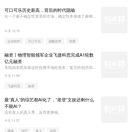
可口可乐历史新高，背后的时代隐喻
在一个被不确定性笼罩的市场，确定性本身成了最稀缺
的资产。
今天 12:15
运动饮料
可口可乐
碳酸饮料
销量
融资丨物理智能领军企业飞捷科思完成A1轮数
亿元融资
本轮由老股东泰达科投携手海松资本、复旦科创共同领
投
今天 11:59
飞捷科思
融资
最“真人”的综艺都AI化了，“老登”文娱还剩什么
不能AI？
没有真人的真人秀，反而更挣钱。
今天 11:57
商单
综艺
真人
内容