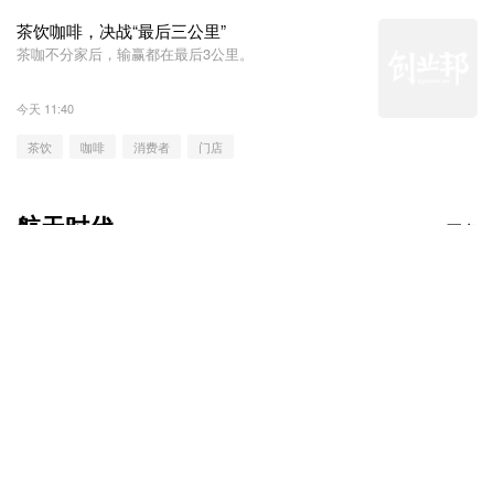
茶饮咖啡，决战“最后三公里”
茶咖不分家后，输赢都在最后3公里。
今天 11:40
茶饮
咖啡
消费者
门店
航天时代
更多
东北小城，杀进商业航
这个安徽人，干出港交所
谁能成为中国
天“卡位”战
商业航天第一股，刚刚敲
一人
钟