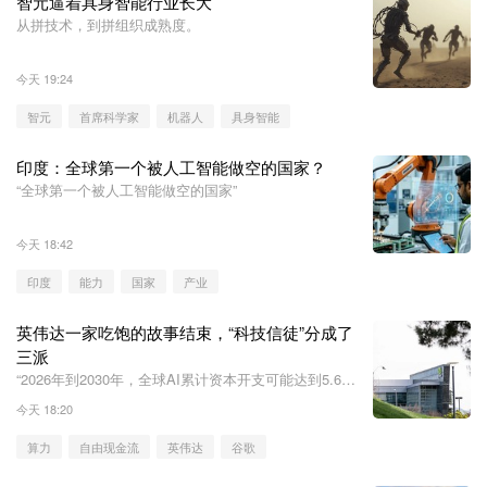
智元逼着具身智能行业长大
从拼技术，到拼组织成熟度。
今天 19:24
智元
首席科学家
机器人
具身智能
印度：全球第一个被人工智能做空的国家？
“全球第一个被人工智能做空的国家”
今天 18:42
印度
能力
国家
产业
英伟达一家吃饱的故事结束，“科技信徒”分成了
三派
“2026年到2030年，全球AI累计资本开支可能达到5.6万
亿美元。但这些企业靠经营现金流，只能覆盖大约2.1
今天 18:20
万亿美元，还剩下3.5万亿美元的资金缺口。”
算力
自由现金流
英伟达
谷歌