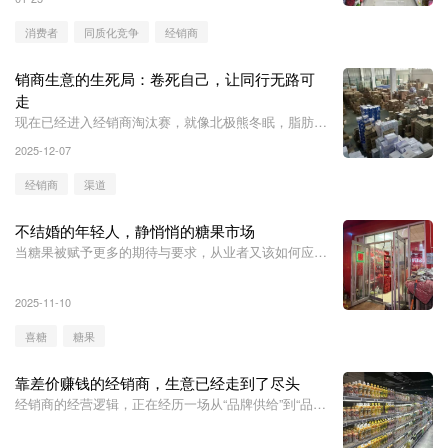
消费者
同质化竞争
经销商
销商生意的生死局：卷死自己，让同行无路可
走
现在已经进入经销商淘汰赛，就像北极熊冬眠，脂肪层
厚的可以扛到春暖花开，没有积累脂肪层的只能逐渐出
2025-12-07
局。
经销商
渠道
不结婚的年轻人，静悄悄的糖果市场
当糖果被赋予更多的期待与要求，从业者又该如何应
对？
2025-11-10
喜糖
糖果
靠差价赚钱的经销商，生意已经走到了尽头
经销商的经营逻辑，正在经历一场从“品牌供给”到“品类
运营”的根本性跃迁。品类运营，是经销商在去中间化
时代重新定义自身价值的唯一通路。