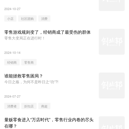
2024-10-27
小店
社区团购
消费
零售游戏规则变了，经销商成了最受伤的群体
​零售大变局正在进行时！
2024-10-14
经销商
零售商
谁能拯救零售困局？
今日之殇，为何不是昨日之“功”?!
2024-07-27
消费者
折扣店
商超
量贩零食进入“万店时代”，零售行业内卷的尽头
在哪？