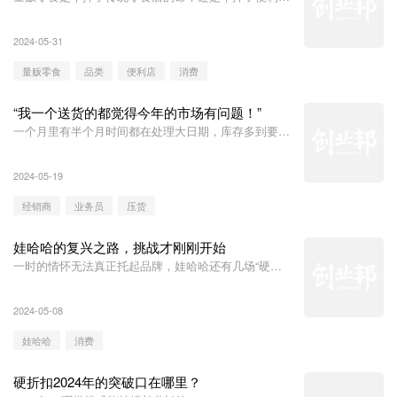
的命
2024-05-31
量贩零食
品类
便利店
消费
“我一个送货的都觉得今年的市场有问题！”
一个月里有半个月时间都在处理大日期，库存多到要爆
炸了!
2024-05-19
经销商
业务员
压货
娃哈哈的复兴之路，挑战才刚刚开始
一时的情怀无法真正托起品牌，娃哈哈还有几场“硬
仗”要打！
2024-05-08
娃哈哈
消费
硬折扣2024年的突破口在哪里？