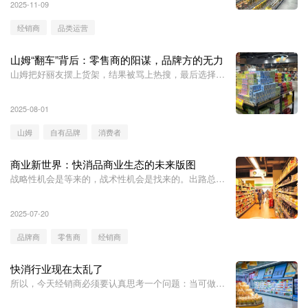
2025-11-09
经销商
品类运营
山姆“翻车”背后：零售商的阳谋，品牌方的无力
山姆把好丽友摆上货架，结果被骂上热搜，最后选择下
架——听起来匪夷所思，但却真实发生！
2025-08-01
山姆
自有品牌
消费者
商业新世界：快消品商业生态的未来版图
战略性机会是等来的，战术性机会是找来的。出路总是
有的，就在于看到机会还是问题。
2025-07-20
品牌商
零售商
经销商
快消行业现在太乱了
所以，今天经销商必须要认真思考一个问题：当可做的
生意越来越少，生存空间被不断压缩，在新的渠道体系