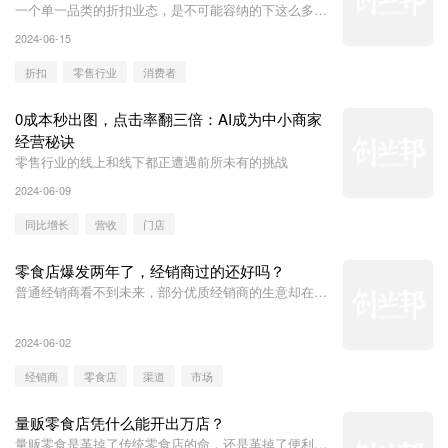
一个单一品类的折扣业态，是不可能容纳的下这么多玩
家的
2024-06-15
折扣
零售行业
消费者
0成本秒出图，点击率翻三倍：AI成为中小商家
经营秘诀
零售行业的线上和线下都正遭遇前所未有的挑战
2024-06-09
同比增长
营收
门店
零食店爆发两年了，经销商过的还好吗？
普通经销商看不到未来，部分优质经销商的生意却在节
节高升。
2024-06-02
经销商
零食店
渠道
市场
量贩零食店凭什么能开出万店？
量贩零食是革掉了传统零食店的命，还是革掉了便利店