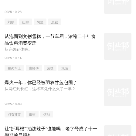
2025-10-28
刘鹏
山姆
阿里
总裁
从泡面到文创雪糕，一节车厢，浓缩二十年食
品饮料消费变迁
从充饥到体验。
2025-10-14
在火车上
康师傅
卤味
泡面
爆火一年，你已经被羽衣甘蓝包围了
从网红到长红，这杯草凭什么火了一年？
2025-10-09
羽衣甘蓝
茶饮
饮品
让“折耳根”“油泼辣子”也能喝，老字号成了十一
假期的显眼包