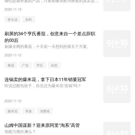
哪怕是最朴素的产品，只要能够洞察消费者的真实需
求、捕捉尚未被满足的市场空白，也同样能开辟出新的
2025-11-13
消费空间。
骨头汤
饮料
刷屏的34个亨氏番茄，创意来自一个差点辞职
的00后
刷爆全网的番茄，十天前一天想到的第五个方案。
2025-11-12
番茄
广告
亨氏
创意
连锅卖的爆米花，拿下日本11年销量冠军
听说过醋包饺子，你见过为爆米花“造锅”吗？
2025-11-10
爆米花
零食
消费者
山姆中国谋新？迎来原阿里“淘系”高管
他能力挽狂澜么？