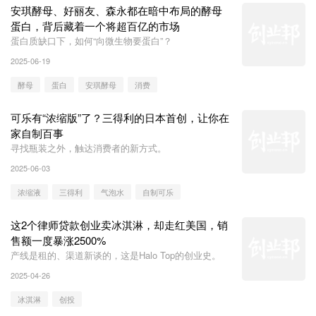
安琪酵母、好丽友、森永都在暗中布局的酵母
蛋白，背后藏着一个将超百亿的市场
蛋白质缺口下，如何“向微生物要蛋白”？
2025-06-19
酵母
蛋白
安琪酵母
消费
可乐有“浓缩版”了？三得利的日本首创，让你在
家自制百事
寻找瓶装之外，触达消费者的新方式。
2025-06-03
浓缩液
三得利
气泡水
自制可乐
这2个律师贷款创业卖冰淇淋，却走红美国，销
售额一度暴涨2500%
产线是租的、渠道新谈的，这是Halo Top的创业史。
2025-04-26
冰淇淋
创投