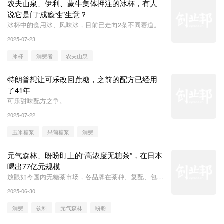
农夫山泉、伊利、蒙牛集体押注的冰杯，有人
说它是门“成瘾性”生意？
冰杯中的食用冰、风味冰，目前已走向2条不同赛道。
2025-07-23
冰杯
消费者
农夫山泉
特朗普想让可乐改回蔗糖，之前的配方已经用
了41年
可乐甜味配方之争。
2025-07-22
玉米糖浆
果葡糖浆
消费
元气森林、盼盼盯上的“高浓度无糖茶”，在日本
喝出77亿元规模
放眼如今国内无糖茶市场，各品牌在茶种、复配、包装
设计、价格等多个方面内卷，产品的创新空间越来越
2025-06-30
小。那么，高浓度无糖茶，能否成为国内品牌下一个重
点关注的方向？日本品牌又是如何开发出一个77亿元规
消费
饮料
​元气森林
盼盼
模的浓郁型绿茶饮料市场的？