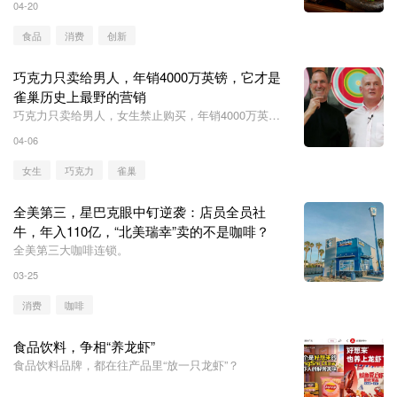
04-20
食品
消费
创新
巧克力只卖给男人，年销4000万英镑，它才是
雀巢历史上最野的营销
巧克力只卖给男人，女生禁止购买，年销4000万英
镑，它才是雀巢历史上最野的营销。
04-06
女生
巧克力
雀巢
全美第三，星巴克眼中钉逆袭：店员全员社
牛，年入110亿，“北美瑞幸”卖的不是咖啡？
全美第三大咖啡连锁。
03-25
消费
咖啡
食品饮料，争相“养龙虾”
食品饮料品牌，都在往产品里“放一只龙虾”？