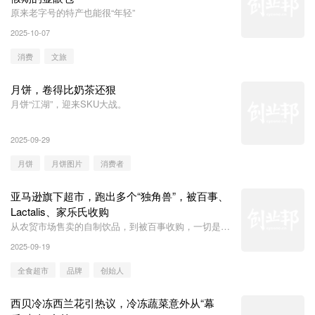
原来老字号的特产也能很“年轻”
2025-10-07
消费
文旅
月饼，卷得比奶茶还狠
月饼“江湖”，迎来SKU大战。
2025-09-29
月饼
月饼图片
消费者
亚马逊旗下超市，跑出多个“独角兽”，被百事、
Lactalis、家乐氏收购
从农贸市场售卖的自制饮品，到被百事收购，一切是从
这个超市开始的。
2025-09-19
全食超市
品牌
创始人
西贝冷冻西兰花引热议，冷冻蔬菜意外从“幕