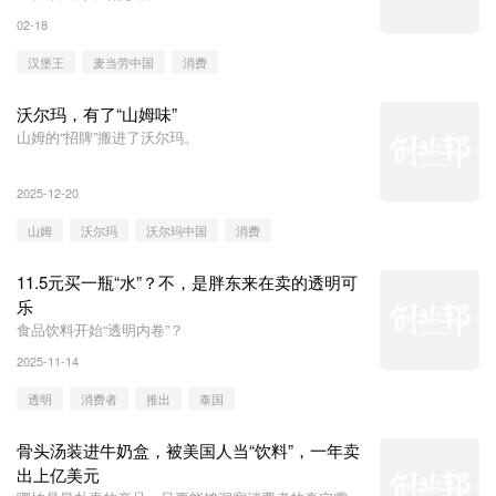
02-18
汉堡王
麦当劳中国
消费
沃尔玛，有了“山姆味”
山姆的“招牌”搬进了沃尔玛。
2025-12-20
山姆
沃尔玛
沃尔玛中国
消费
11.5元买一瓶“水”？不，是胖东来在卖的透明可
乐
食品饮料开始“透明内卷”？
2025-11-14
透明
消费者
推出
泰国
骨头汤装进牛奶盒，被美国人当“饮料”，一年卖
出上亿美元