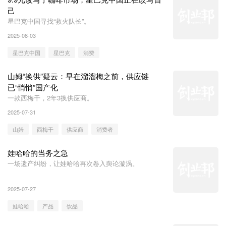
己
星巴克中国寻找“救火队长”。
2025-08-03
星巴克中国
星巴克
消费
山姆“换供”疑云：早在溜溜梅之前，供应链
已“悄悄”国产化
一款西梅干，2年3换供应商。
2025-07-31
山姆
西梅干
供应商
消费者
娃哈哈的当务之急
一场遗产纠纷，让娃哈哈再次卷入舆论漩涡。
2025-07-27
娃哈哈
产品
饮品