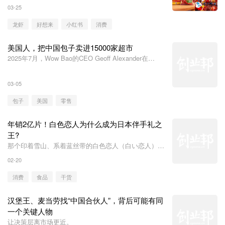
03-25
龙虾
好想来
小红书
消费
美国人，把中国包子卖进15000家超市
2025年7月，Wow Bao的CEO Geoff Alexander在
LinkedIn上分享了一项里程碑数据：品牌在美国各大商
超渠道的预包装包子单周销量突破10万盒，相当于平均
03-05
每6秒卖出一盒包子。
包子
美国
零售
年销2亿片！白色恋人为什么成为日本伴手礼之
王?
那个印着雪山、系着蓝丝带的白色恋人（白い恋人），
几乎是所有人去北海道都会带回的伴手礼。
02-20
消费
食品
干货
汉堡王、麦当劳找“中国合伙人”，背后可能有同
一个关键人物
让决策层离市场更近。