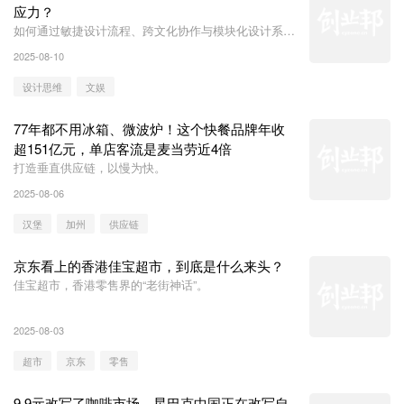
应力？
如何通过敏捷设计流程、跨文化协作与模块化设计系
统，实现品牌在不同市场的快速落地与一致表达？
2025-08-10
设计思维
文娱
77年都不用冰箱、微波炉！这个快餐品牌年收
超151亿元，单店客流是麦当劳近4倍
打造垂直供应链，以慢为快。
2025-08-06
汉堡
加州
供应链
京东看上的香港佳宝超市，到底是什么来头？
佳宝超市，香港零售界的“老街神话”。
2025-08-03
超市
京东
零售
9.9元改写了咖啡市场，星巴克中国正在改写自