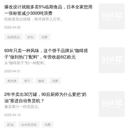
爆改设计就能多卖5%临期食品，日本全家想用
一张标签减少3000吨浪费
给标签加点情绪，将环保带入日常。
2025-04-25
临期商品
折扣
消费
93年只卖一种风味，这个饼干品牌从“咖啡搭
子”做到热门“配料”，年营收超6亿欧元
从“咖啡搭子”到一种配料。
2025-04-21
奥利奥
饼干
咖啡
消费
2年半卖出30万罐，90后厨师为什么要把“奶
油”塞进自动售货机？
像卖果汁一样卖甜点。
2025-04-13
奶油
自动售货机
消费