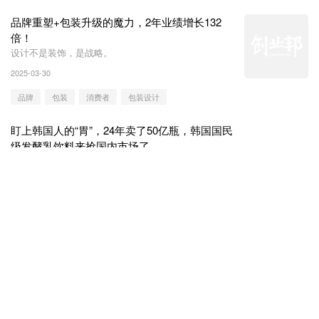
品牌重塑+包装升级的魔力，2年业绩增长132
倍！
设计不是装饰，是战略。
2025-03-30
品牌
包装
消费者
包装设计
盯上韩国人的“胃”，24年卖了50亿瓶，韩国国民
级发酵乳饮料来抢国内市场了
韩国国民级发酵乳饮料，能为国内市场带来哪些创新思
路？
2025-03-26
乳酸菌
乳饮料
养乐多
消费
中国人把土豆爆改成“大米”了，全球首款“土豆
米”上市，要掀起“主食革命”？
“新物种”来了？
2025-03-20
马铃薯
土豆
消费