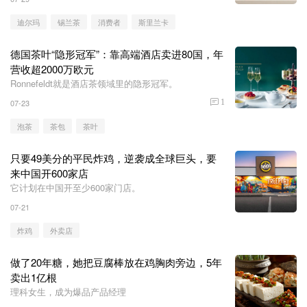
迪尔玛
锡兰茶
消费者
斯里兰卡
德国茶叶“隐形冠军”：靠高端酒店卖进80国，年
营收超2000万欧元
Ronnefeldt就是酒店茶领域里的隐形冠军。
07-23
1
泡茶
茶包
茶叶
只要49美分的平民炸鸡，逆袭成全球巨头，要
来中国开600家店
它计划在中国开至少600家门店。
07-21
炸鸡
外卖店
做了20年糖，她把豆腐棒放在鸡胸肉旁边，5年
卖出1亿根
理科女生，成为爆品产品经理